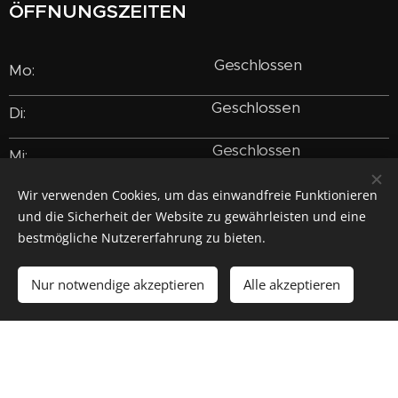
ÖFFNUNGSZEITEN
Geschlossen
Mo:
Geschlossen
Di:
Geschlossen
Mi:
17.00-01.00
Wir verwenden Cookies, um das einwandfreie Funktionieren
Do:
und die Sicherheit der Website zu gewährleisten und eine
17.00 - 01.00
bestmögliche Nutzererfahrung zu bieten.
Fr:
17.00- 01.00
Sa:
Nur notwendige akzeptieren
Alle akzeptieren
Los geht´s
Erstellen Sie Ihre Webseite gratis!
9.30 - 14.00
So:
17.00 - 23.00